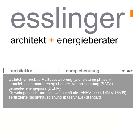
architektur neubau + altbausanierung (alle leistungsphasen)
staatlich anerkannter energieberater, vor-ort-beratung (BAFA)
gebäude- energiepass
(DENA)
für wohngebäude und nichtwohngebäude (ENEV 2009, DIN V 18599)
zertifizierte passivhausplanung (passivhaus- standard)
nte und Einst
ellungen\Besitzer\Desktop\Neue Web-Site2\web-cont